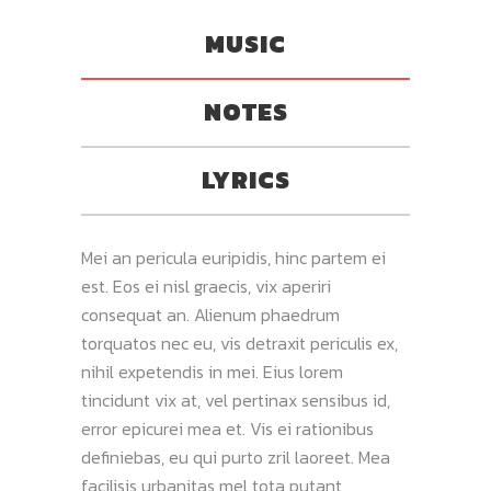
MUSIC
NOTES
LYRICS
Mei an pericula euripidis, hinc partem ei
est. Eos ei nisl graecis, vix aperiri
consequat an. Alienum phaedrum
torquatos nec eu, vis detraxit periculis ex,
nihil expetendis in mei. Eius lorem
tincidunt vix at, vel pertinax sensibus id,
error epicurei mea et. Vis ei rationibus
definiebas, eu qui purto zril laoreet. Mea
facilisis urbanitas mel tota putant