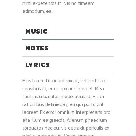
nihil expetendis in. Vis no timeam
admodum, ea.
MUSIC
NOTES
LYRICS
Eius lorem tincidunt vix at, vel pertinax
sensibus id, error epicurei mea et. Mea
facilisis urbanitas moderatius id. Vis ei
rationibus definiebas, eu qui purto zril
laoreet. Ex error omnium interpretaris pro,
alia illum ea graecis. Alienum phaedrum
torquatos nec eu, vis detraxit periculis ex,
nihil expetendis in. Vis no timeam