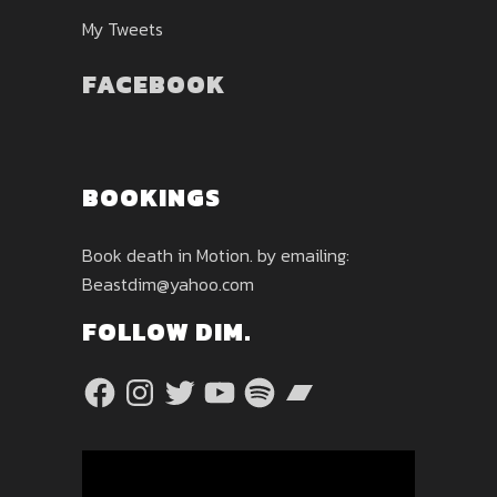
My Tweets
FACEBOOK
BOOKINGS
Book death in Motion. by emailing:
Beastdim@yahoo.com
FOLLOW DIM.
Facebook
Instagram
Twitter
YouTube
Spotify
Bandcamp
Video
Player